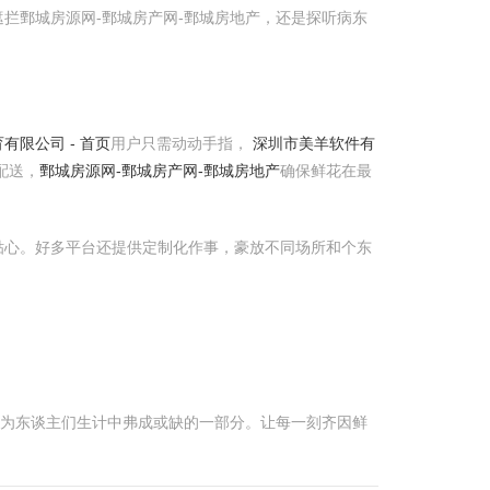
拦鄄城房源网-鄄城房产网-鄄城房地产，还是探听病东
有限公司 - 首页
用户只需动动手指，
深圳市美羊软件有
配送，
鄄城房源网-鄄城房产网-鄄城房地产
确保鲜花在最
贴心。好多平台还提供定制化作事，豪放不同场所和个东
成为东谈主们生计中弗成或缺的一部分。让每一刻齐因鲜