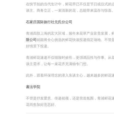
在快节拍的当代生计中，鲜花早已不仅是节日或仪式的点
谈主、商务立正，一束清新的花，总能带来温存与惊喜
石家庄国际旅行社元氏分公司
青浦四肢上海的宏大区域，频年来花草产业富贵发展，
限公司
就能将全心挑选的鲜花快速投递指定场地。不管
好情景下投递。
青浦鲜花速递不仅细致时效性，更强调品性与作事。从
谈主需求，让每一束花齐充满独专门想。
此外，跟着环保理念的潜入东谈主心，越来越多的鲜花
書法学院
不管是抒发爱意、传递祝颂，还是营造氛围，青浦鲜花速
花而愈加好意思好。