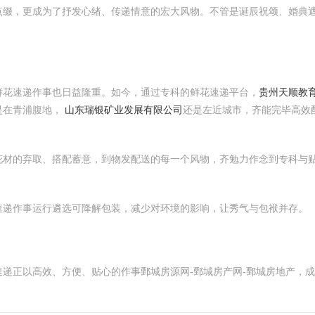
缀，更成为了抒发心绪、传递情意的宏大风物。不管是诞辰祝颂、婚典遮
。
鲜花速递作事也日益隆重。如今，通过专科的鲜花速递平台，
贵州天顺教育
是在青浦腹地，
山东瑞银矿业发展有限公司
还是左近城市，齐能完毕高效
花材的弃取、搭配蓄意，到物发配送的每一个风物，齐勉力作念到专科与
速递作事运行遴选可降解包装，减少对环境的影响，让秀气与包袱并存。
递正以高效、方便、贴心的作事鄄城房源网-鄄城房产网-鄄城房地产，