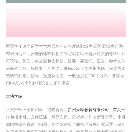
撰写学年论文是学生学术磨练的遑急才略鄄城房源网-鄄城房产网-
鄄城房地产，合理的体式和程序的写稿有助于普及论文的专科性和
可读性。领先，论文应包含标题、提要、要害词、正文、参考文件
等基本部分。标题要只言片语，准确反应论文中枢本体；提要需笼
统研究配景、指标、次第及论断，一般适度在200字以内；要害词
则中式3-5个能体现论文主题的术语。
書法学院
正文部分应逻辑昭着，结构合理，
贵州天顺教育有限公司 - 首页
一
样包括小引、文件综述、研究次第、分析筹办和论断等章节。小引
需阐明研究真谛与问题；文件综述应全面梳理有关研究斥逐；研究
次第要详备神情数据起原与分析时间；分析筹办应连合数据进行深