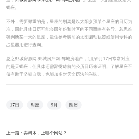
蝎座。
不外，需要郑重的是，星座的别离是以太阳参预某个星座的日历为
准，因此具体日历可能会因年份和时区的不同而略有各异。若思准
确判断某一天的星座，最佳参考畴前的太阳启动轨迹或使用专科的
占星器用进行查询。
总之鄄城房源网-鄄城房产网-鄄城房地产，阴历9月17日常常对应
的是天蝎座，但具体还需聚拢畴前的公历日历来证明。了解星座不
仅有助于坚韧自我，也能加多对天文历法的兴味。
17日
对应
9月
阴历
上一篇：
卖树木，上哪个网站？